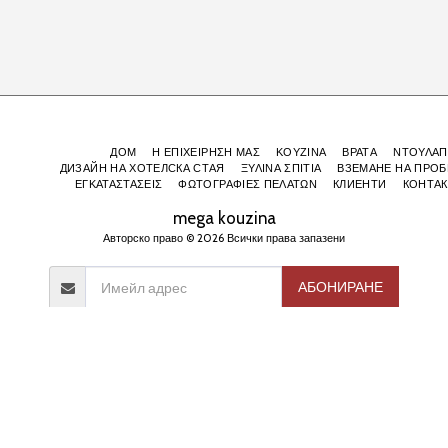
ДОМ
Η ΕΠΙΧΕΙΡΗΣΗ ΜΑΣ
ΚΟΥΖΙΝΑ
ВРАТА
ΝΤΟΥΛΑΠ
ДИЗАЙН НА ХОТЕЛСКА СТАЯ
ΞΥΛΙΝΑ ΣΠΙΤΙΑ
ВЗЕМАНЕ НА ПРОБ
ΕΓΚΑΤΑΣΤΑΣΕΙΣ
ΦΩΤΟΓΡΑΦΙΕΣ ΠΕΛΑΤΩΝ
КЛИЕНТИ
КОНТАК
mega kouzina
Авторско право © 2026 Всички права запазени
АБОНИРАНЕ