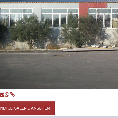
NDIGE GALERIE ANSEHEN