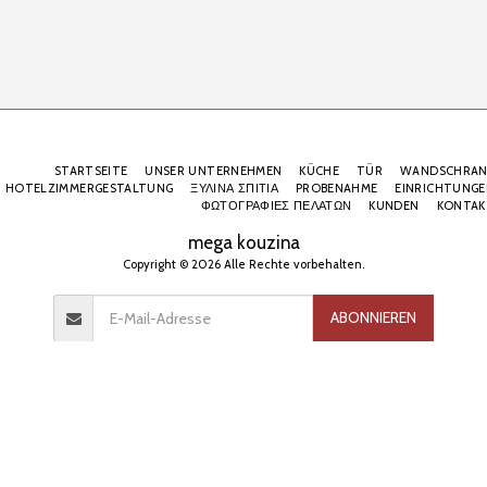
STARTSEITE
UNSER UNTERNEHMEN
KÜCHE
TÜR
WANDSCHRAN
HOTELZIMMERGESTALTUNG
ΞΥΛΙΝΑ ΣΠΙΤΙΑ
PROBENAHME
EINRICHTUNGE
ΦΩΤΟΓΡΑΦΙΕΣ ΠΕΛΑΤΩΝ
KUNDEN
KONTAK
mega kouzina
Copyright © 2026 Alle Rechte vorbehalten.
ABONNIEREN