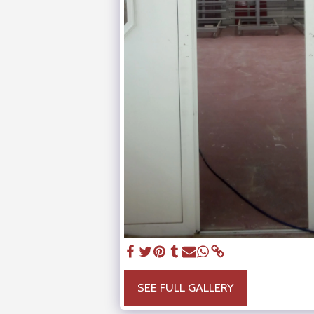
SEE FULL GALLERY